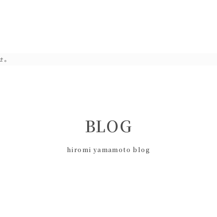
せ。
BLOG
hiromi yamamoto blog