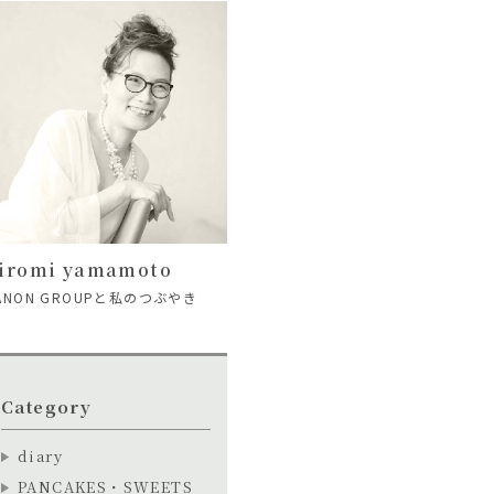
iromi yamamoto
ANON GROUPと私のつぶやき
Category
diary
PANCAKES・SWEETS